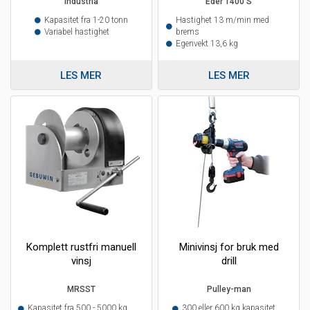
Industria
Eder 1400 S
Kapasitet fra 1-20 tonn
Hastighet 13 m/min med
Variabel hastighet
brems
Egenvekt 13,6 kg
LES MER
LES MER
Komplett rustfri manuell
Minivinsj for bruk med
vinsj
drill
MRSST
Pulley-man
Kapasitet fra 500 - 5000 kg
300 eller 600 kg kapasitet