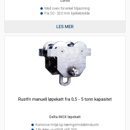
Corso
Med sveiv for enkel tilpasning
Fra 50 - 320 mm bjelkebredde
LES MER
Rustfri manuell løpekatt fra 0,5 - 5 tonn kapasitet
Delta INOX løpekatt
Korrosive miljø og næringsmiddelindustri
Alle deler i rustfritt stål 304