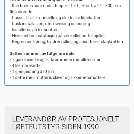
- Kan brukes som endestoppere for bjelker fra 91 - 300 mm
flensbredde
- Passer til alle manuelle og elektriske løpekatter
- Rask installasjon, uten sveising og borring
- Installeres på 5 minutter
- Fleksibel for installasjon på øvre eller nedre bjelke
- Begrenser kjøring, hindrer rulling og absorberer slagkraften
Settes sammen av følgende deler
-
2 galvansierte og forkrommede metallrammer
- 4 klembraketter
- 1 gjengestang 370 mm
- 1 sette med muttere, skiver og sikkerhetsmuttere
LEVERANDØR AV PROFESJONELT
LØFTEUTSTYR SIDEN 1990