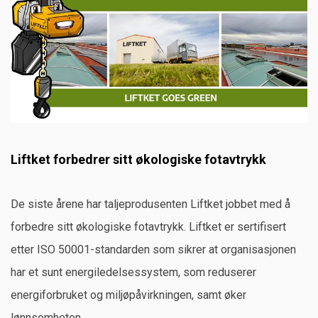
Ny kabelvinsj gir flere fornøyde kunder
Hvorfor skal du velge Red Rooster lufttalje?
Elektrisk jekketralle
En enklere hverdag på lageret?
Hvor får du tak i vekt for utleie?
Liftket forbedrer sitt økologiske fotavtrykk
De siste årene har taljeprodusenten Liftket jobbet med å
forbedre sitt økologiske fotavtrykk. Liftket er sertifisert
etter ISO 50001-standarden som sikrer at organisasjonen
har et sunt energiledelsessystem, som reduserer
energiforbruket og miljøpåvirkningen, samt øker
lønnsomheten.