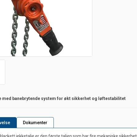
e med banebrytende system for økt sikkerhet og løftestabilitet
velse
Dokumenter
 Hackett jekketalje er den første taljen som har fire mekaniske sikkerh