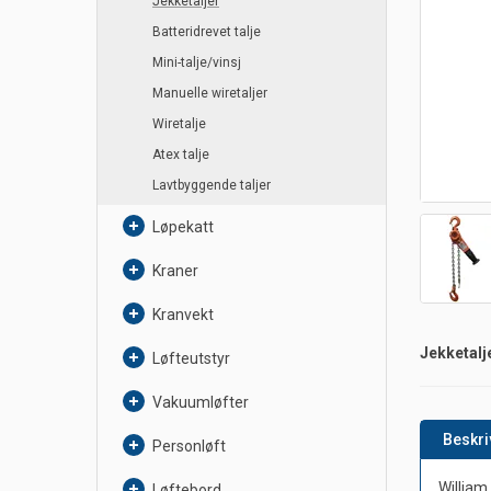
Jekketaljer
Batteridrevet talje
Mini-talje/vinsj
Manuelle wiretaljer
Wiretalje
Atex talje
Lavtbyggende taljer
Løpekatt
Kraner
Kranvekt
Jekketalj
Løfteutstyr
Vakuumløfter
Beskri
Personløft
William
Løftebord