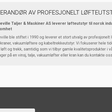
VERANDØR AV PROFESJONELT LØFTEUTST
eville Taljer & Maskiner AS leverer løfteutstyr til norsk ind
somhet
eville ble stiftet i 1990 og leverer et stort utvalg av profesjonelt 
r, kraner, vakuumløftere og kabeltrekkeutstyr. Vi fokuserer hele ti
 løft og trekk, samtidig som vi tilbyr gamle kvalitetsprodukter i
nger på en vinsj, talje, vakuumløfter eller kran kan du kontakte os