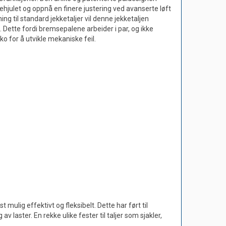
julet og oppnå en finere justering ved avanserte løft
ng til standard jekketaljer vil denne jekketaljen
. Dette fordi bremsepalene arbeider i par, og ikke
ko for å utvikle mekaniske feil.
ulig effektivt og fleksibelt. Dette har ført til
v laster. En rekke ulike fester til taljer som sjakler,