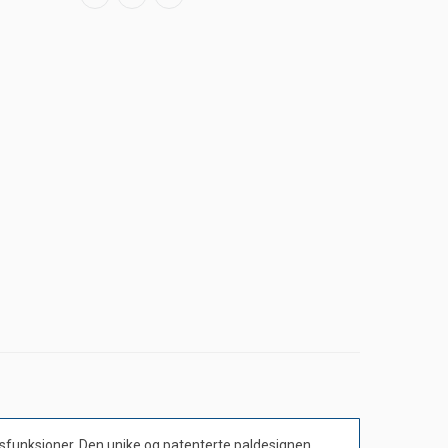
etsfunksjoner. Den unike og patenterte paldesignen