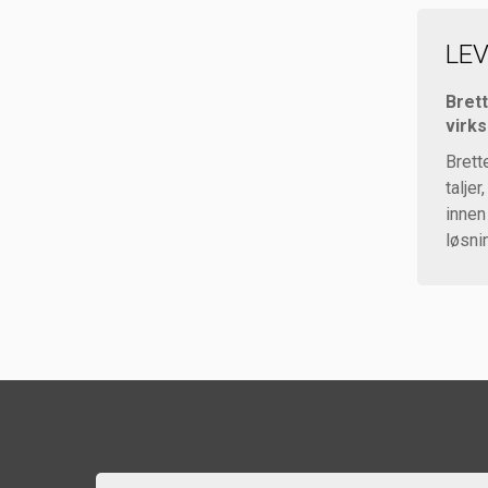
LE
Brett
virk
Brett
talje
innen
løsni