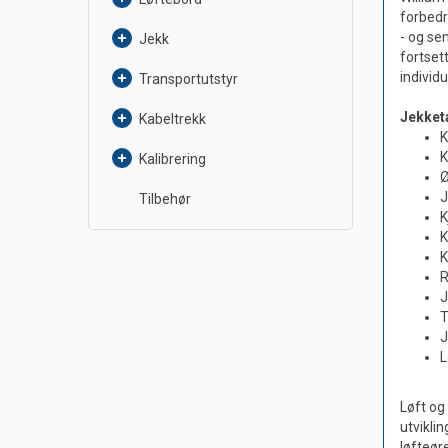
forbedr
- og se
Jekk
fortset
individ
Transportutstyr
Jekket
Kabeltrekk
K
K
Kalibrering
Ø
J
Tilbehør
K
K
K
R
J
T
J
L
Løft og
utviklin
løfteør