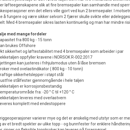
er løfteegenskapene slik at fire bremsepaler kan samhandle med sperreh
nkeoperasjoner enn det ellers ville gjort ved kun 2 bremsepaler. I motsetni
te å fungere og være sikker selvom 2 fjærer skulle svikte eller ødelegges
uelt. Med 4 bremsepaler sikres lasten kontinuerlig og man har mindre risi
alje med mange fordeler
apasitet fra 800 kg - 15 tonn
an brukes Offshore
kt sikkerhet og løftestabilitet med 4 bremsepaler som arbeider i par
ekketaljen oppfyller kravene i NORSOK R-002:2017
jettingen kan justeres i frihjulsmodus uten å låse bremsen
roker med ovelastindikator ( 800 kg - 10 tonn)
raftige sikkerhetslepper i støpt stål
ustfrie stålfester gjennomgående i hele taljen
ekketaljen er korrosjonsbestandig
emperaturområde fra: -20 ° C til +120 ° C
ekketaljen leveres med overlastvern
everes komplett med endestoppere
 riggeoperasjoner varierer mye og det er ønskelig med utstyr som er mest m
g av et bredt spekter av ulike topp - og bunnfester for enklere håndtering a
er, ringer og fleksible toppkroker kan leveres på forespørsel.