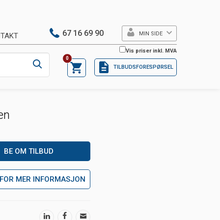
67 16 69 90
MIN SIDE
TAKT
Vis priser inkl. MVA
0
TILBUDSFORESPØRSEL
ten