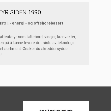
YR SIDEN 1990
ustri, - energi - og offshorebasert
løfteutstyr som løftebord, vinsjer, kranvekter,
den på å kunne levere det siste av teknologi
 vårt sortiment. Ønsker du skreddersydde
s!