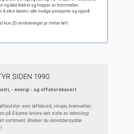
len og ikke klatrer og hopper av trommelen.
 å sikre lasten i alle mulige posisjoner og oppnå
et kun 20 omdreininger pr meter løft.
YR SIDEN 1990
ustri, - energi - og offshorebasert
løfteutstyr som løftebord, vinsjer, kranvekter,
den på å kunne levere det siste av teknologi
 vårt sortiment. Ønsker du skreddersydde
s!