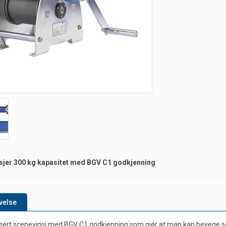
sjer 300 kg kapasitet med BGV C1 godkjenning
velse
sert scenevinsj med BGV C1 godkjenning som gjør at man kan bevege seg u