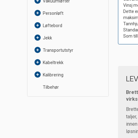
Vakuumløfter
Vinsj m
Dette e
Personløft
maksima
Tannhju
Løftebord
Standar
Som til
Jekk
Transportutstyr
Kabeltrekk
Kalibrering
LE
Tilbehør
Brett
virk
Brett
talje
innen
løsni