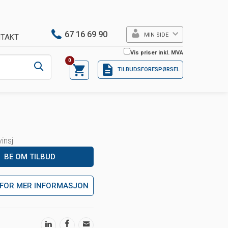
67 16 69 90
MIN SIDE
TAKT
Vis priser inkl. MVA
0
TILBUDSFORESPØRSEL
insj