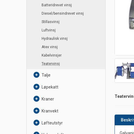
Batteridrevet vinsj
Diesel/bensindrevet vinsj
Stillasvinsj
Luftvinsj
Hydraulisk vinsj
Atex vinsj
Kabelvinsjer
Teatervinsj
Talje
Løpekatt
Teatervin
Kraner
Kranvekt
Beskri
Løfteutstyr
Galvani