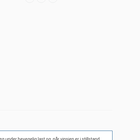
nder bevegelig last og når vinsjen er i stillstand.