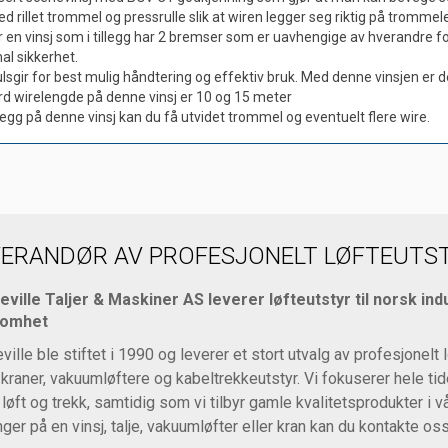
ed rillet trommel og pressrulle slik at wiren legger seg riktig på tromme
r en vinsj som i tillegg har 2 bremser som er uavhengige av hverandre for
l sikkerhet.
lsgir for best mulig håndtering og effektiv bruk. Med denne vinsjen er d
d wirelengde på denne vinsj er 10 og 15 meter
legg på denne vinsj kan du få utvidet trommel og eventuelt flere wire.
VERANDØR AV PROFESJONELT LØFTEUTST
eville Taljer & Maskiner AS leverer løfteutstyr til norsk ind
somhet
eville ble stiftet i 1990 og leverer et stort utvalg av profesjonelt 
r, kraner, vakuumløftere og kabeltrekkeutstyr. Vi fokuserer hele ti
 løft og trekk, samtidig som vi tilbyr gamle kvalitetsprodukter i
nger på en vinsj, talje, vakuumløfter eller kran kan du kontakte os