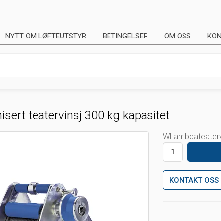
NYTT OM LØFTEUTSTYR
BETINGELSER
OM OSS
KON
isert teatervinsj 300 kg kapasitet
WLambdateaterv